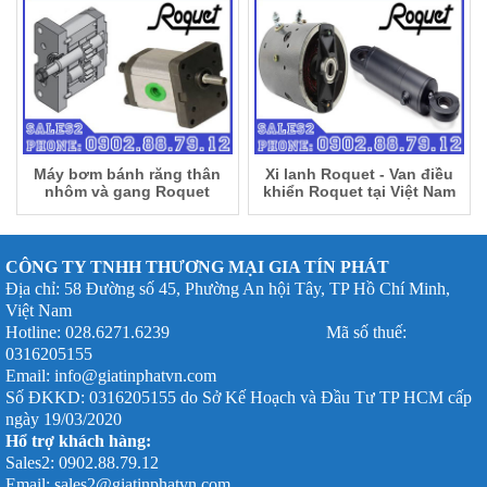
Máy bơm bánh răng thân
Xi lanh Roquet - Van điều
nhôm và gang Roquet
khiển Roquet tại Việt Nam
CÔNG TY TNHH THƯƠNG MẠI GIA TÍN PHÁT
Địa chỉ: 58 Đường số 45, Phường An hội Tây, TP Hồ Chí Minh,
Việt Nam
Hotline: 028.6271.6239 Mã số thuế:
0316205155
Email: info@giatinphatvn.com
Số ĐKKD: 0316205155 do Sở Kế Hoạch và Đầu Tư TP HCM cấp
ngày 19/03/2020
Hổ trợ khách hàng:
Sales2: 0902.88.79.12
Email: sales2@giatinphatvn.com